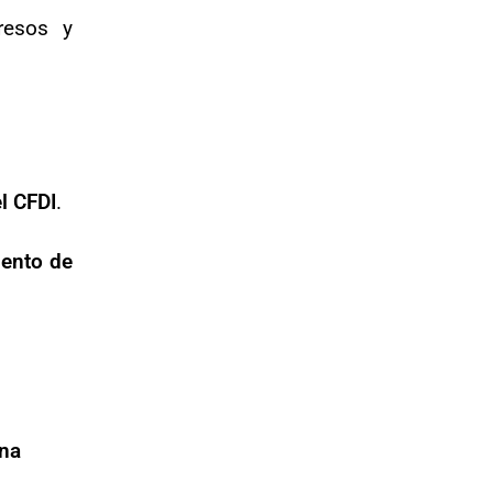
resos y
l CFDI
.
mento de
ona