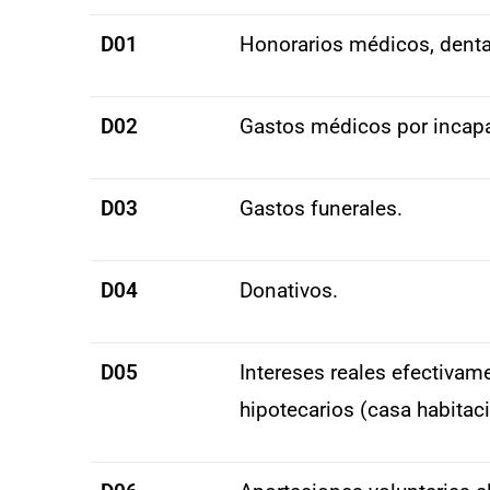
D01
Honorarios médicos, dental
D02
Gastos médicos por incap
D03
Gastos funerales.
D04
Donativos.
D05
Intereses reales efectivam
hipotecarios (casa habitac