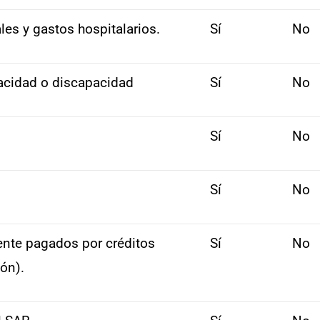
es y gastos hospitalarios.
Sí
No
acidad o discapacidad
Sí
No
Sí
No
Sí
No
ente pagados por créditos
Sí
No
ión).