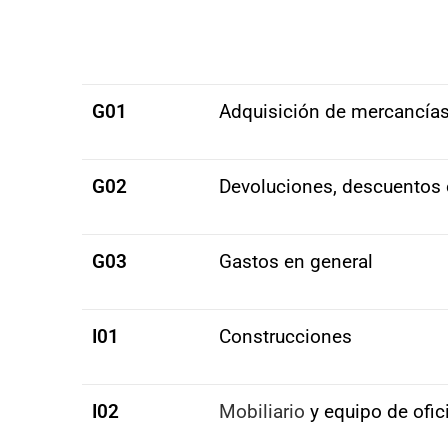
G01
Adquisición de mercancía
G02
Devoluciones, descuentos 
G03
Gastos en general
I01
Construcciones
I02
Mobiliario
y equipo de ofic