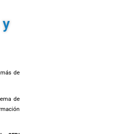
 y
o más de
uema de
ormación