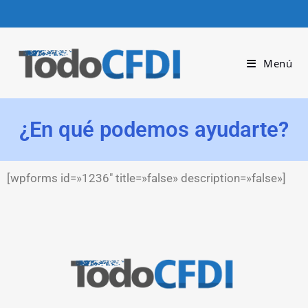
Menú
¿En qué podemos ayudarte?
[wpforms id=»1236″ title=»false» description=»false»]