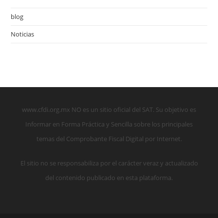
blog
Noticias
www.cfdi.org.mx NO es un sitio oficial del SAT. Su objetivo es
Informar en Forma Práctica y Sencilla sobre los principales
temas del Comprobante Fiscal Digital por Internet.
El sitio no se responsabiliza por el carácter veraz y actualizado
del contenido publicado en esta plataforma.