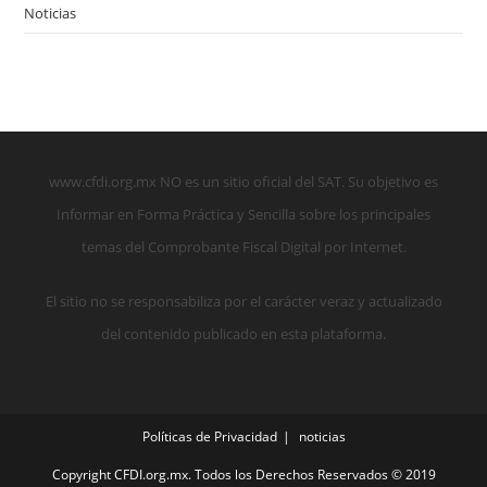
Noticias
www.cfdi.org.mx NO es un sitio oficial del SAT. Su objetivo es
Informar en Forma Práctica y Sencilla sobre los principales
temas del Comprobante Fiscal Digital por Internet.
El sitio no se responsabiliza por el carácter veraz y actualizado
del contenido publicado en esta plataforma.
Políticas de Privacidad
noticias
Copyright CFDI.org.mx. Todos los Derechos Reservados © 2019